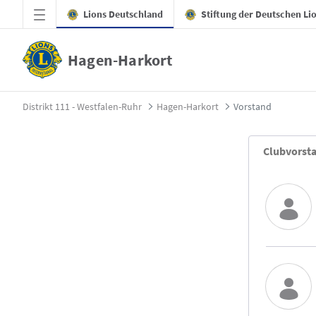
Zum Hauptinhalt springen
Lions Deutschland
Stiftung der Deutschen Li
Hagen-Harkort
Vorstand - Hagen-Harkort
Distrikt 111 - Westfalen-Ruhr
Hagen-Harkort
Vorstand
Clubvorst